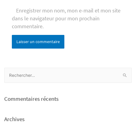
Enregistrer mon nom, mon e-mail et mon site
dans le navigateur pour mon prochain
commentaire.
R
e
c
h
Commentaires récents
e
r
Archives
c
h