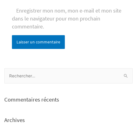
Enregistrer mon nom, mon e-mail et mon site
dans le navigateur pour mon prochain
commentaire.
R
e
c
h
Commentaires récents
e
r
Archives
c
h