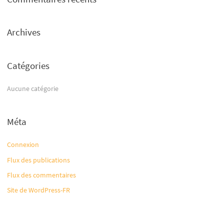
e
r
Archives
c
h
e
Catégories
r
Aucune catégorie
:
Méta
Connexion
Flux des publications
Flux des commentaires
Site de WordPress-FR