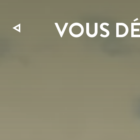
VOUS DÉ
CONFIE
VOUS 